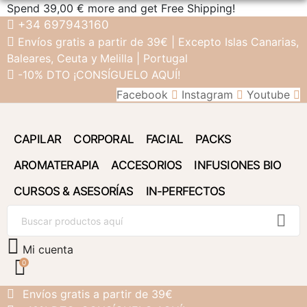
Spend
39,00 €
more and get Free Shipping!
+34 697943160
Envíos gratis a partir de 39€ |
Excepto Islas
Canarias,
Baleares, Ceuta y
Melilla | Portugal
-10% DTO ¡CONSÍGUELO AQUÍ!
Facebook
Instagram
Youtube
CAPILAR
CORPORAL
FACIAL
PACKS
AROMATERAPIA
ACCESORIOS
INFUSIONES BIO
CURSOS & ASESORÍAS
IN-PERFECTOS
Mi cuenta
0
Envíos gratis a partir de 39€