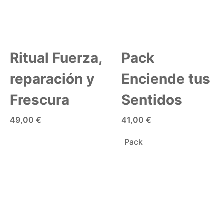
Ritual Fuerza,
Pack
reparación y
Enciende tus
Frescura
Sentidos
49,00 €
41,00 €
AÑADIR A LA CESTA
AÑADIR A LA CESTA
Pack