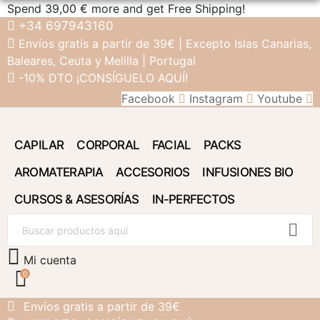
Spend
39,00 €
more and get Free Shipping!
+34 697943160
Envíos gratis a partir de 39€ |
Excepto Islas
Canarias,
Baleares, Ceuta y
Melilla | Portugal
-10% DTO ¡CONSÍGUELO AQUÍ!
Facebook
Instagram
Youtube
CAPILAR
CORPORAL
FACIAL
PACKS
AROMATERAPIA
ACCESORIOS
INFUSIONES BIO
CURSOS & ASESORÍAS
IN-PERFECTOS
Mi cuenta
0
Envíos gratis a partir de 39€