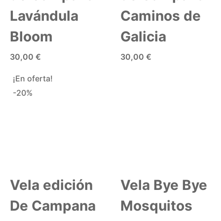
Lavándula
Caminos de
Bloom
Galicia
30,00 €
30,00 €
AÑADIR A LA CESTA
AÑADIR A LA CESTA
¡En oferta!
-20%
Vela edición
Vela Bye Bye
De Campana
Mosquitos